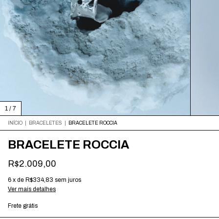
1
/
7
INÍCIO
|
BRACELETES
|
BRACELETE ROCCIA
BRACELETE ROCCIA
R$2.009,00
6
x
de
R$334,83
sem juros
Ver mais detalhes
Frete grátis