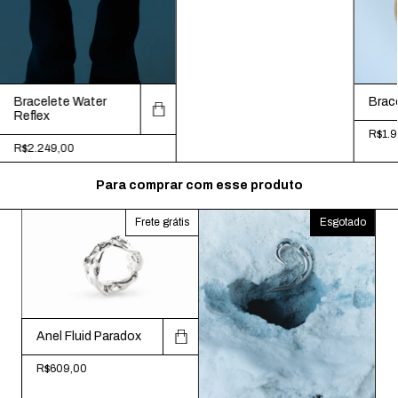
Bracelete Water
Brac
Reflex
R$1.9
R$2.249,00
Para comprar com esse produto
Frete grátis
Esgotado
Anel Fluid Paradox
R$609,00