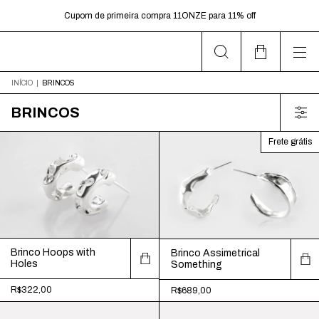
dias úteis.
Cupom de primeira compra 11ONZE para 11% off
Frete Grátis para pedidos acima de R$599,00
INÍCIO
|
BRINCOS
BRINCOS
Frete grátis
Brinco Hoops with
Brinco Assimetrical
Holes
Something
R$322,00
R$689,00