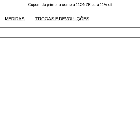
Prazo para envios de 2-5 dias úteis. Peças banhadas à ouro até 10 dias úteis.
Cupom de primeira compra 11ONZE para 11% off
Frete Grátis para pedidos acima de R$599,00
MEDIDAS
TROCAS E DEVOLUÇÕES