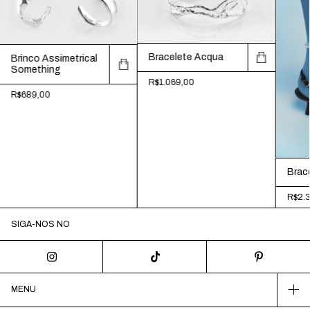
Bracelete Acqua
Brinco Assimetrical
Something
R$1.069,00
R$689,00
Brac
R$2.
SIGA-NOS NO
MENU