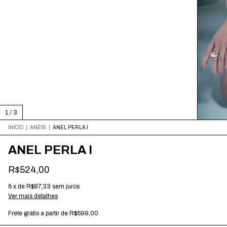
1
/
3
INÍCIO
|
ANÉIS
|
ANEL PERLA I
ANEL PERLA I
R$524,00
6
x
de
R$87,33
sem juros
Ver mais detalhes
Frete grátis
a partir de
R$599,00