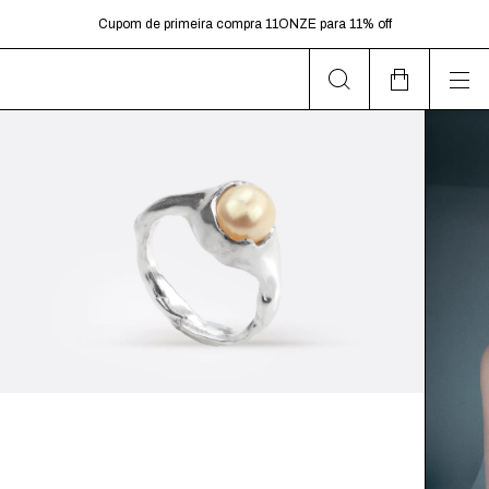
dias úteis.
Cupom de primeira compra 11ONZE para 11% off
Frete Grátis para pedidos acima de R$599,00