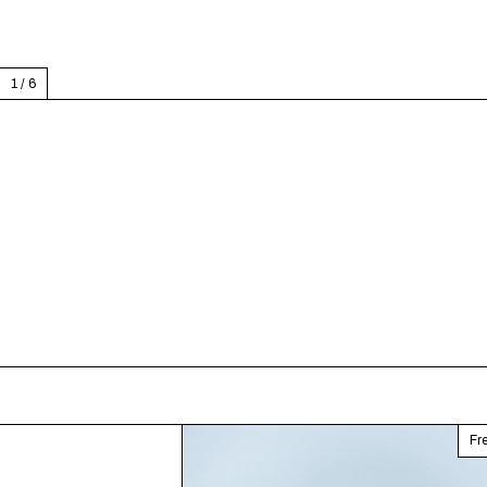
1
/
6
Fre