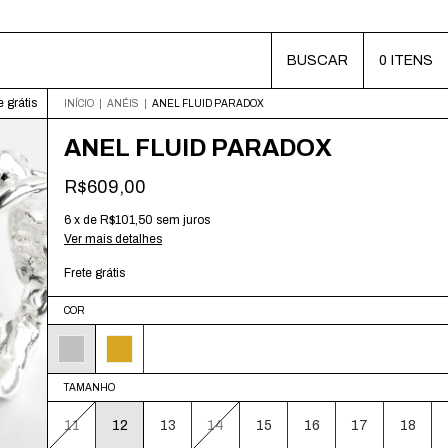
BUSCAR
0
ITENS
e grátis
INÍCIO
|
ANÉIS
|
ANEL FLUID PARADOX
ANEL FLUID PARADOX
R$609,00
6
x
de
R$101,50
sem juros
Ver mais detalhes
Frete grátis
COR
TAMANHO
11
12
13
14
15
16
17
18