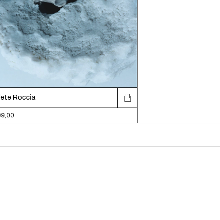
lete Roccia
09,00