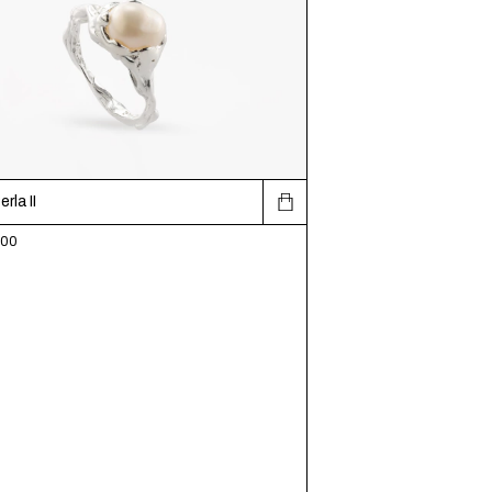
rla II
,00