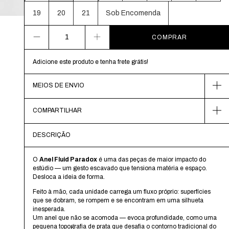
19
20
21
Sob Encomenda
Adicione este produto e
tenha frete grátis!
MEIOS DE ENVIO
COMPARTILHAR
DESCRIÇÃO
O
Anel Fluid Paradox
é uma das peças de maior impacto do
estúdio — um gesto escavado que tensiona matéria e espaço.
Desloca a ideia de forma.
Feito à mão, cada unidade carrega um fluxo próprio: superfícies
que se dobram, se rompem e se encontram em uma silhueta
inesperada.
Um anel que não se acomoda — evoca profundidade, como uma
pequena topografia de prata que desafia o contorno tradicional do